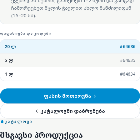
ქვემოდან ზემოთ, გააჩერეთ 1–2 წუთი და კარგად
ჩამორეცხეთ წყლის ჭავლით ახლო მანძილიდან
(15–20 სმ).
ᲓᲐᲤᲐᲡᲝᲔᲑᲐ ᲓᲐ ᲙᲝᲓᲔᲑᲘ
20 ლ
#64636
5 ლ
#64635
1 ლ
#64634
ფასის მოთხოვნა
კატალოგში დაბრუნება
ᲙᲐᲢᲐᲚᲝᲒᲘ
მსგავსი პროდუქცია