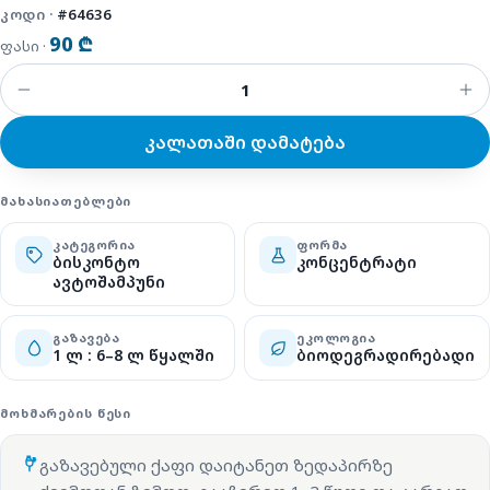
ᲙᲝᲓᲘ ·
#64636
90 ₾
ფასი ·
კალათაში დამატება
ᲛᲐᲮᲐᲡᲘᲐᲗᲔᲑᲚᲔᲑᲘ
ᲙᲐᲢᲔᲒᲝᲠᲘᲐ
ᲤᲝᲠᲛᲐ
ბისკონტო
კონცენტრატი
ავტოშამპუნი
ᲒᲐᲖᲐᲕᲔᲑᲐ
ᲔᲙᲝᲚᲝᲒᲘᲐ
1 ლ : 6–8 ლ წყალში
ბიოდეგრადირებადი
ᲛᲝᲮᲛᲐᲠᲔᲑᲘᲡ ᲬᲔᲡᲘ
გაზავებული ქაფი დაიტანეთ ზედაპირზე