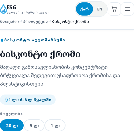
ქართული წარმოება · MADE IN GEORGIA ·
ESG
ქარ
EN
ᲔᲙᲝᲙᲔᲛᲘᲙᲐ ᲡᲔᲠᲕᲘᲡ ᲯᲒᲣᲤᲘ
მთავარი
პროდუქცია
ბისკონტო ქრომი
ბისკონტო ავტოშამპუნი
ᲑᲘᲡᲙᲝᲜᲢᲝ ᲐᲕᲢᲝᲨᲐᲛᲞᲣᲜᲘ
ბისკონტო ქრომი
მაღალი გამოსავლიანობის კონცენტრატი
ბრჭყვიალა შედეგით; უსაფრთხოა ქრომისა და
პლასტიკისთვის.
1 ლ : 6–8 ლ წყალში
ᲛᲝᲪᲣᲚᲝᲑᲐ
20 ლ
5 ლ
1 ლ