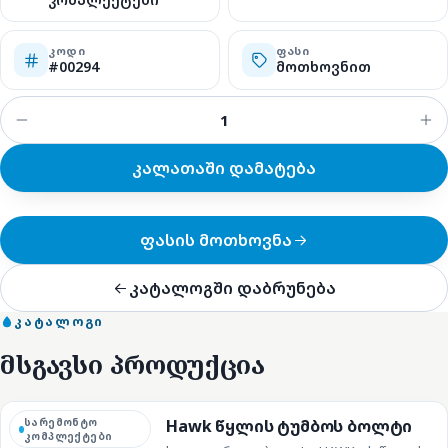
ᲙᲝᲓᲘ
ᲤᲐᲡᲘ
#00294
მოთხოვნით
კალათაში დამატება
ფასის მოთხოვნა
კატალოგში დაბრუნება
ᲙᲐᲢᲐᲚᲝᲒᲘ
მსგავსი პროდუქცია
სარემონტო
Hawk წყლის ტუმბოს ბოლტი
კომპლექტები