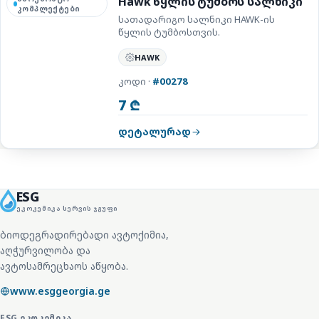
Hawk წყლის ტუმბოს სალნიკი
კომპლექტები
სათადარიგო სალნიკი HAWK-ის
წყლის ტუმბოსთვის.
HAWK
კოდი ·
#00278
7 ₾
დეტალურად
ESG
ᲔᲙᲝᲙᲔᲛᲘᲙᲐ ᲡᲔᲠᲕᲘᲡ ᲯᲒᲣᲤᲘ
ბიოდეგრადირებადი ავტოქიმია,
აღჭურვილობა და
ავტოსამრეცხაოს აწყობა.
www.esggeorgia.ge
ESG
ᲔᲙᲝᲙᲔᲛᲘᲙᲐ