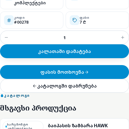
კომპლექტები
ᲙᲝᲓᲘ
ᲤᲐᲡᲘ
#00278
7 ₾
კალათაში დამატება
ფასის მოთხოვნა
კატალოგში დაბრუნება
ᲙᲐᲢᲐᲚᲝᲒᲘ
მსგავსი პროდუქცია
სარემონტო
ბაიპასის ზამბარა HAWK
კომპლექტები