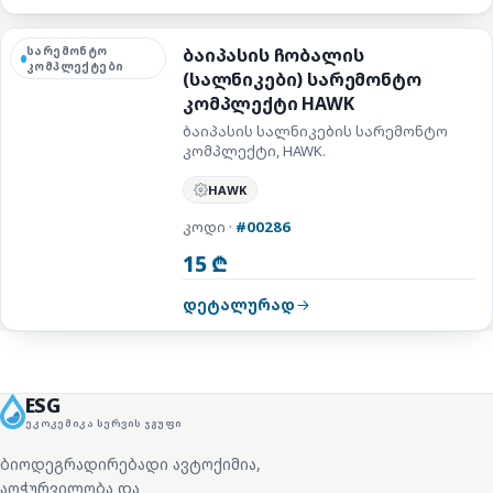
სარემონტო
ბაიპასის ჩობალის
კომპლექტები
(სალნიკები) სარემონტო
კომპლექტი HAWK
ბაიპასის სალნიკების სარემონტო
კომპლექტი, HAWK.
HAWK
კოდი ·
#00286
15 ₾
დეტალურად
ESG
ᲔᲙᲝᲙᲔᲛᲘᲙᲐ ᲡᲔᲠᲕᲘᲡ ᲯᲒᲣᲤᲘ
ბიოდეგრადირებადი ავტოქიმია,
აღჭურვილობა და