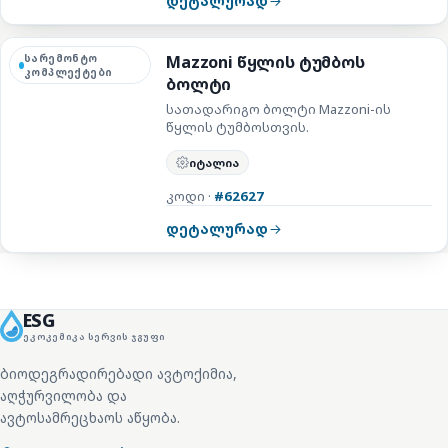
დეტალურად
სარემონტო
Mazzoni წყლის ტუმბოს
კომპლექტები
ბოლტი
სათადარიგო ბოლტი Mazzoni-ის
წყლის ტუმბოსთვის.
იტალია
კოდი ·
#62627
დეტალურად
ESG
ᲔᲙᲝᲙᲔᲛᲘᲙᲐ ᲡᲔᲠᲕᲘᲡ ᲯᲒᲣᲤᲘ
ბიოდეგრადირებადი ავტოქიმია,
აღჭურვილობა და
ავტოსამრეცხაოს აწყობა.