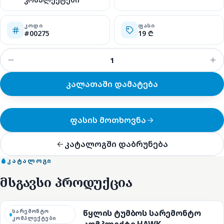
ᲙᲝᲓᲘ
ᲤᲐᲡᲘ
#00275
19 ₾
კალათაში დამატება
ფასის მოთხოვნა
კატალოგში დაბრუნება
ᲙᲐᲢᲐᲚᲝᲒᲘ
მსგავსი პროდუქცია
სარემონტო
წყლის ტუმბოს სარემონტო
კომპლექტები