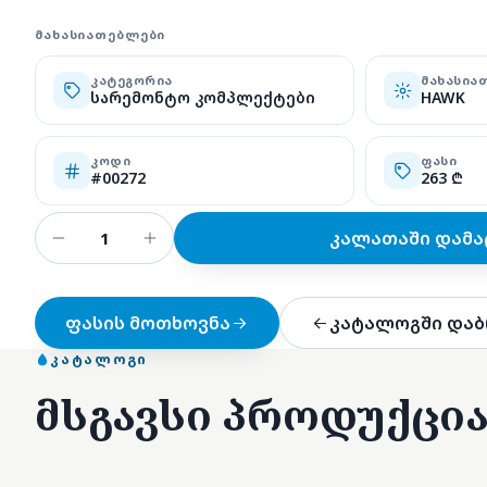
ᲛᲐᲮᲐᲡᲘᲐᲗᲔᲑᲚᲔᲑᲘ
ᲙᲐᲢᲔᲒᲝᲠᲘᲐ
ᲛᲐᲮᲐᲡᲘᲐ
სარემონტო კომპლექტები
HAWK
ᲙᲝᲓᲘ
ᲤᲐᲡᲘ
#00272
263 ₾
კალათაში დამა
ფასის მოთხოვნა
კატალოგში დაბ
ᲙᲐᲢᲐᲚᲝᲒᲘ
მსგავსი პროდუქცი