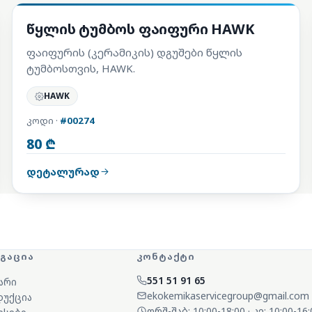
სარემონტო კომპლექტები
წყლის ტუმბოს ფაიფური HAWK
ფაიფურის (კერამიკის) დგუშები წყლის
ტუმბოსთვის, HAWK.
HAWK
კოდი ·
#00274
80 ₾
დეტალურად
ᲘᲒᲐᲪᲘᲐ
ᲙᲝᲜᲢᲐᲥᲢᲘ
551 51 91 65
არი
ekokemikaservicegroup@gmail.com
უქცია
ორშ-შაბ: 10:00-18:00 · კვ: 10:00-16: