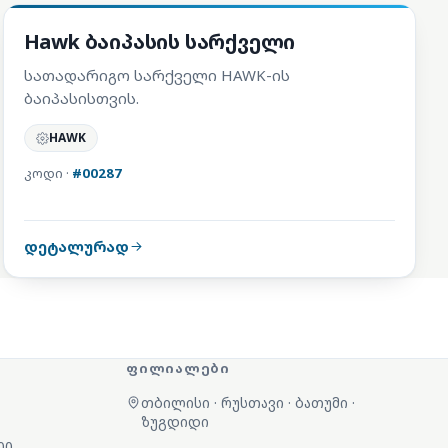
სარემონტო კომპლექტები
Hawk ბაიპასის სარქველი
სათადარიგო სარქველი HAWK-ის
ბაიპასისთვის.
HAWK
კოდი ·
#00287
დეტალურად
ᲤᲘᲚᲘᲐᲚᲔᲑᲘ
თბილისი · რუსთავი · ბათუმი ·
ზუგდიდი
00