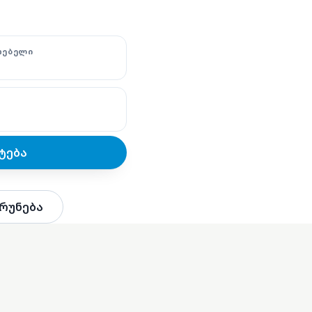
ᲗᲔᲑᲔᲚᲘ
ტება
რუნება
ა