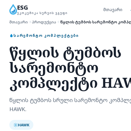
ESG
მთავარი
ᲔᲙᲝᲙᲔᲛᲘᲙᲐ ᲡᲔᲠᲕᲘᲡ ᲯᲒᲣᲤᲘ
მთავარი
პროდუქცია
წყლის ტუმბოს სარემონტო კომპ
ᲡᲐᲠᲔᲛᲝᲜᲢᲝ ᲙᲝᲛᲞᲚᲔᲥᲢᲔᲑᲘ
წყლის ტუმბოს
სარემონტო
კომპლექტი HA
წყლის ტუმბოს სრული სარემონტო კომპლე
HAWK.
HAWK