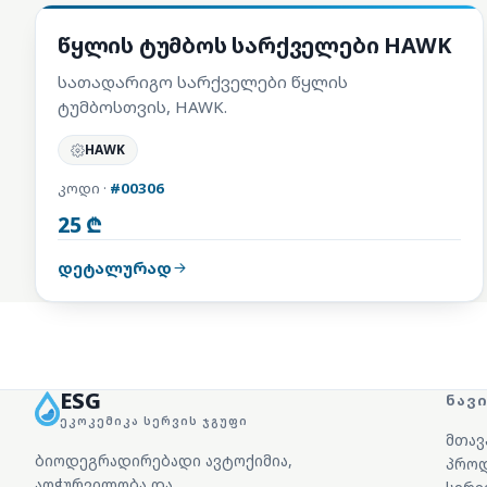
სარემონტო კომპლექტები
წყლის ტუმბოს სარქველები HAWK
სათადარიგო სარქველები წყლის
ტუმბოსთვის, HAWK.
HAWK
კოდი ·
#00306
25 ₾
დეტალურად
ESG
ᲜᲐᲕ
ᲔᲙᲝᲙᲔᲛᲘᲙᲐ ᲡᲔᲠᲕᲘᲡ ᲯᲒᲣᲤᲘ
მთავ
ბიოდეგრადირებადი ავტოქიმია,
პროდ
აღჭურვილობა და