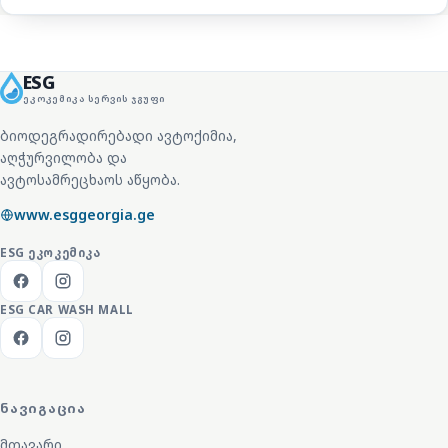
ESG
ᲔᲙᲝᲙᲔᲛᲘᲙᲐ ᲡᲔᲠᲕᲘᲡ ᲯᲒᲣᲤᲘ
ბიოდეგრადირებადი ავტოქიმია,
აღჭურვილობა და
ავტოსამრეცხაოს აწყობა.
www.esggeorgia.ge
ESG
ᲔᲙᲝᲙᲔᲛᲘᲙᲐ
ESG CAR WASH MALL
ᲜᲐᲕᲘᲒᲐᲪᲘᲐ
მთავარი