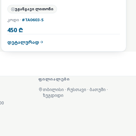
უჟანგავი ლითონი
კოდი ·
#TA0603-S
450 ₾
დეტალურად
ᲤᲘᲚᲘᲐᲚᲔᲑᲘ
თბილისი · რუსთავი · ბათუმი ·
ზუგდიდი
00