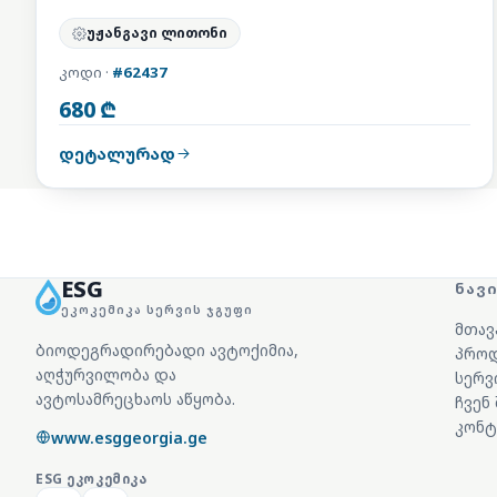
უჟანგავი ლითონი
კოდი ·
#62437
680 ₾
დეტალურად
ESG
ᲜᲐᲕ
ᲔᲙᲝᲙᲔᲛᲘᲙᲐ ᲡᲔᲠᲕᲘᲡ ᲯᲒᲣᲤᲘ
მთავ
ბიოდეგრადირებადი ავტოქიმია,
პროდ
აღჭურვილობა და
სერვ
ავტოსამრეცხაოს აწყობა.
ჩვენ
კონტ
www.esggeorgia.ge
ESG
ᲔᲙᲝᲙᲔᲛᲘᲙᲐ