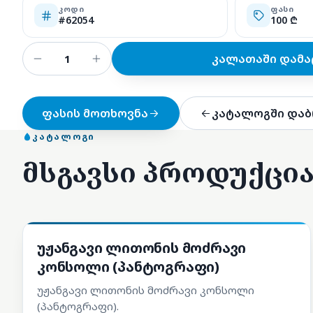
ᲙᲝᲓᲘ
ᲤᲐᲡᲘ
#62054
100 ₾
კალათაში დამა
ფასის მოთხოვნა
კატალოგში დაბ
ᲙᲐᲢᲐᲚᲝᲒᲘ
მსგავსი პროდუქცი
სათადარიგო ნაწილები
უჟანგავი ლითონის მოძრავი
კონსოლი (პანტოგრაფი)
უჟანგავი ლითონის მოძრავი კონსოლი
(პანტოგრაფი).