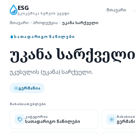
ESG
მთავარი
ᲔᲙᲝᲙᲔᲛᲘᲙᲐ ᲡᲔᲠᲕᲘᲡ ᲯᲒᲣᲤᲘ
მთავარი
პროდუქცია
უკანა სარქველი
ᲡᲐᲗᲐᲓᲐᲠᲘᲒᲝ ᲜᲐᲬᲘᲚᲔᲑᲘ
უკანა სარქველ
უკუსვლის (უკანა) სარქველი.
გერმანია
ᲛᲐᲮᲐᲡᲘᲐᲗᲔᲑᲚᲔᲑᲘ
ᲙᲐᲢᲔᲒᲝᲠᲘᲐ
ᲛᲐᲮᲐᲡᲘᲐ
სათადარიგო ნაწილები
გერმან