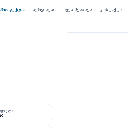
პროდუქცია
სერვისები
ჩვენ შესახებ
კონტაქტი
სათადარიგო ნაწილებ
ი
ᲗᲔᲑᲔᲚᲘ
ია