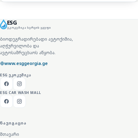
ESG
ᲔᲙᲝᲙᲔᲛᲘᲙᲐ ᲡᲔᲠᲕᲘᲡ ᲯᲒᲣᲤᲘ
ბიოდეგრადირებადი ავტოქიმია,
აღჭურვილობა და
ავტოსამრეცხაოს აწყობა.
www.esggeorgia.ge
ESG
ᲔᲙᲝᲙᲔᲛᲘᲙᲐ
ESG CAR WASH MALL
ᲜᲐᲕᲘᲒᲐᲪᲘᲐ
მთავარი