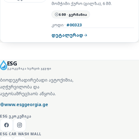
მომჭიმი ქურო (გილზა), 6 მმ.
6 მმ · გერმანია
კოდი ·
#00323
დეტალურად
ESG
ᲔᲙᲝᲙᲔᲛᲘᲙᲐ ᲡᲔᲠᲕᲘᲡ ᲯᲒᲣᲤᲘ
ბიოდეგრადირებადი ავტოქიმია,
აღჭურვილობა და
ავტოსამრეცხაოს აწყობა.
www.esggeorgia.ge
ESG
ᲔᲙᲝᲙᲔᲛᲘᲙᲐ
ESG CAR WASH MALL