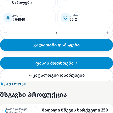
ნაწილები
ᲙᲝᲓᲘ
ᲤᲐᲡᲘ
#64840
55 ₾
კალათაში დამატება
ფასის მოთხოვნა
კატალოგში დაბრუნება
ᲙᲐᲢᲐᲚᲝᲒᲘ
მსგავსი პროდუქცია
სათადარიგო
მაღალი წნევის სარქველი 250
ნაწილები