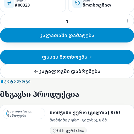
ᲙᲝᲓᲘ
ᲤᲐᲡᲘ
#00323
მოთხოვნით
კალათაში დამატება
ფასის მოთხოვნა
კატალოგში დაბრუნება
ᲙᲐᲢᲐᲚᲝᲒᲘ
მსგავსი პროდუქცია
სათადარიგო
მომჭიმი ქურო (გილზა) 8 მმ
ნაწილები
მომჭიმი ქურო (გილზა), 8 მმ.
8 მმ · გერმანია