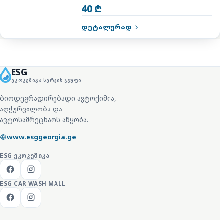
40 ₾
დეტალურად
ESG
ᲔᲙᲝᲙᲔᲛᲘᲙᲐ ᲡᲔᲠᲕᲘᲡ ᲯᲒᲣᲤᲘ
ბიოდეგრადირებადი ავტოქიმია,
აღჭურვილობა და
ავტოსამრეცხაოს აწყობა.
www.esggeorgia.ge
ESG
ᲔᲙᲝᲙᲔᲛᲘᲙᲐ
ESG CAR WASH MALL