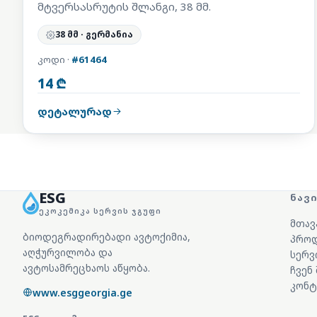
მტვერსასრუტის შლანგი, 38 მმ.
38 მმ · გერმანია
კოდი ·
#61464
14 ₾
დეტალურად
ESG
ᲜᲐᲕ
ᲔᲙᲝᲙᲔᲛᲘᲙᲐ ᲡᲔᲠᲕᲘᲡ ᲯᲒᲣᲤᲘ
მთავ
ბიოდეგრადირებადი ავტოქიმია,
პროდ
აღჭურვილობა და
სერვ
ავტოსამრეცხაოს აწყობა.
ჩვენ
კონტ
www.esggeorgia.ge