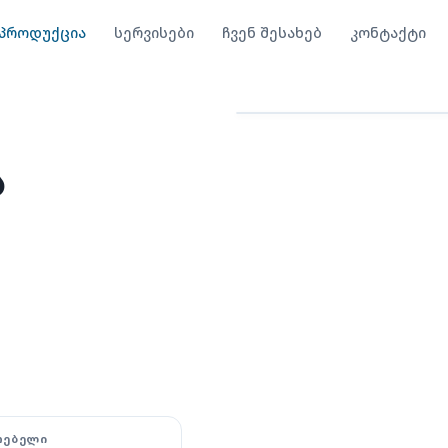
პროდუქცია
სერვისები
ჩვენ შესახებ
კონტაქტი
მტვერსასრუტები და ნ
ს
ᲗᲔᲑᲔᲚᲘ